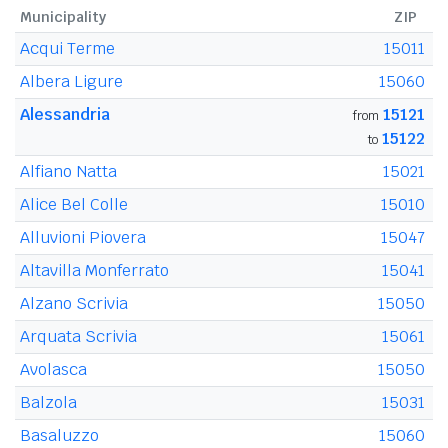
Municipality
ZIP
Acqui Terme
15011
Albera Ligure
15060
Alessandria
15121
from
15122
to
Alfiano Natta
15021
Alice Bel Colle
15010
Alluvioni Piovera
15047
Altavilla Monferrato
15041
Alzano Scrivia
15050
Arquata Scrivia
15061
Avolasca
15050
Balzola
15031
Basaluzzo
15060