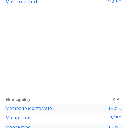
Molino dei Torti
15050
Municipality
ZIP
Mombello Monferrato
15020
Momperone
15050
Moncestino
15020