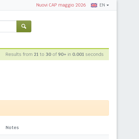
EN
Nuovi CAP maggio 2026
Results from
21
to
30
of
90+
in
0.001
seconds
Notes