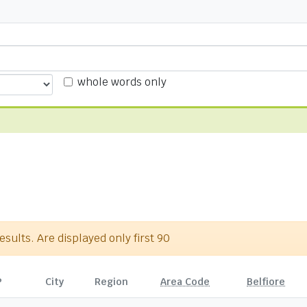
whole words only
sults. Are displayed only first 90
P
City
Region
Area Code
Belfiore