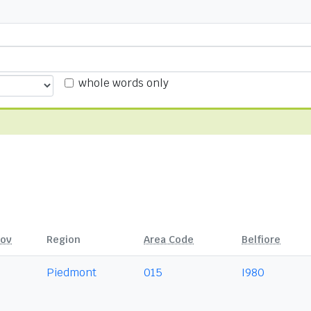
whole words only
rov
Region
Area Code
Belfiore
I
Piedmont
015
I980