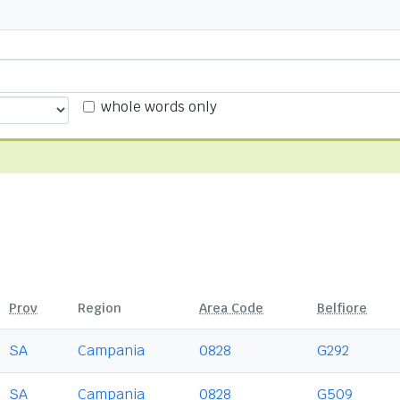
whole words only
Prov
Region
Area Code
Belfiore
SA
Campania
0828
G292
SA
Campania
0828
G509