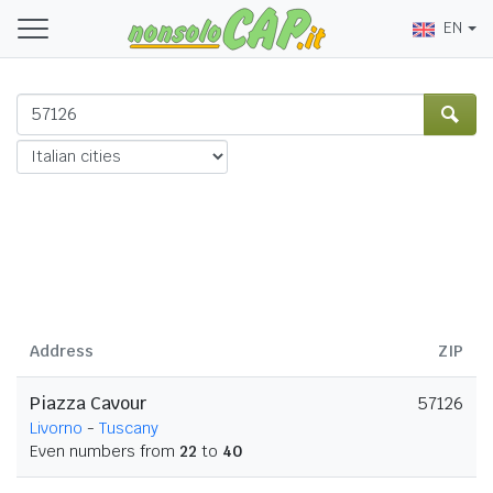
EN
Address
ZIP
Piazza Cavour
57126
Livorno
-
Tuscany
Even numbers from
22
to
40