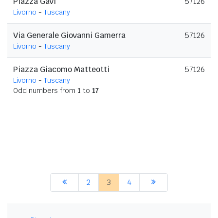
Piazza Gavi
57126
Livorno
-
Tuscany
Via Generale Giovanni Gamerra
57126
Livorno
-
Tuscany
Piazza Giacomo Matteotti
57126
Livorno
-
Tuscany
Odd numbers from
1
to
17
2
3
4