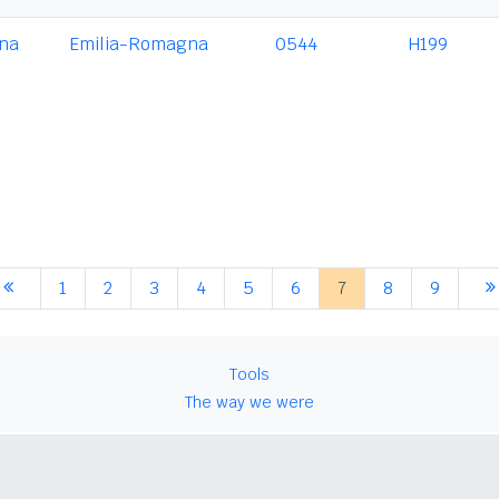
na
Emilia-Romagna
0544
H199
1
2
3
4
5
6
7
8
9
Tools
The way we were