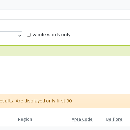
whole words only
sults. Are displayed only first 90
Region
Area Code
Belfiore