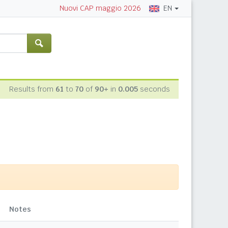
EN
Nuovi CAP maggio 2026
Results from
61
to
70
of
90+
in
0.005
seconds
Notes